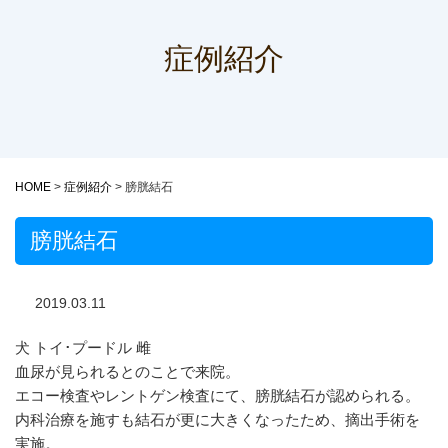
症例紹介
HOME
>
症例紹介
>
膀胱結石
膀胱結石
2019.03.11
犬 トイ･プードル 雌
血尿が見られるとのことで来院。
エコー検査やレントゲン検査にて、膀胱結石が認められる。
内科治療を施すも結石が更に大きくなったため、摘出手術を
実施。