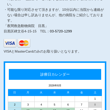
い。
可能な限り対応させて頂きますが、10分以内に当院から連絡が
ない場合は申し訳ありませんが、他の病院をご紹介しておりま
す。
「夜間救急動物病院 目黒」
目黒区碑文谷4-15-15 TEL：
03-5720-1299
VISAとMasterCardのみのお取り扱いとなります。
診療日カレンダー
2026年8月
日
月
火
水
木
金
土
1
2
3
4
5
6
7
8