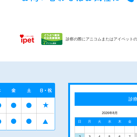
診察の際にアニコムまたはアイペット
診
2026年8月
日
月
火
水
木
金
2
3
4
5
6
7