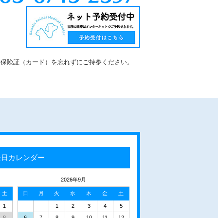
の保険証（カード）を忘れずにご持参ください。
療日カレンダー
2026年9月
土
日
月
火
水
木
金
土
1
1
2
3
4
5
8
6
7
8
9
10
11
12