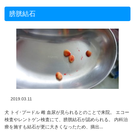
膀胱結石
2019.03.11
犬 トイ･プードル 雌 血尿が見られるとのことで来院。 エコー
検査やレントゲン検査にて、膀胱結石が認められる。 内科治
療を施すも結石が更に大きくなったため、摘出...