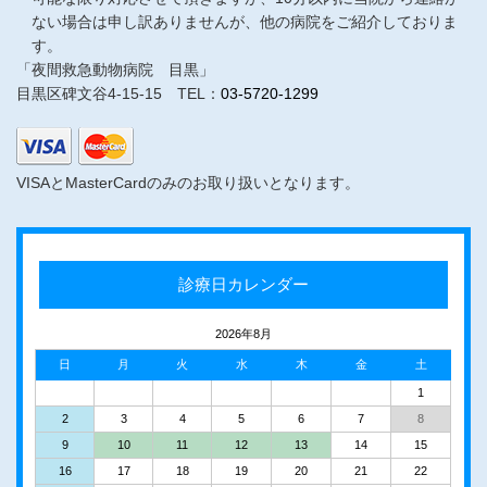
ない場合は申し訳ありませんが、他の病院をご紹介しておりま
す。
「夜間救急動物病院 目黒」
目黒区碑文谷4-15-15 TEL：
03-5720-1299
VISAとMasterCardのみのお取り扱いとなります。
診療日カレンダー
2026年8月
日
月
火
水
木
金
土
1
2
3
4
5
6
7
8
9
10
11
12
13
14
15
16
17
18
19
20
21
22