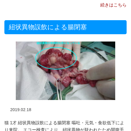
続きはこちら
紐状異物誤飲による腸閉塞
2019.02.18
猫 1才 紐状異物誤飲による腸閉塞 嘔吐・元気・食欲低下によ
り来院。 エコー検査により、紐状異物が疑われたため開腹手